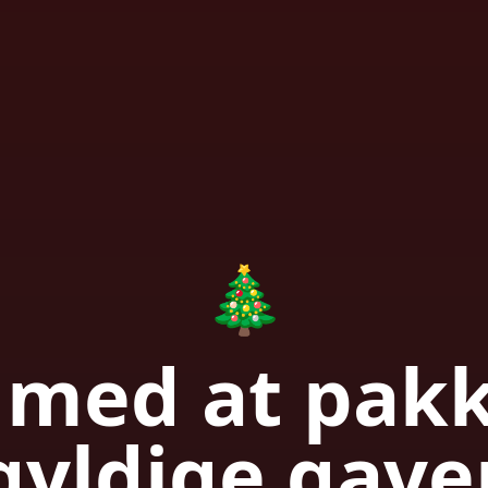
🎄
 med at pak
gyldige gave