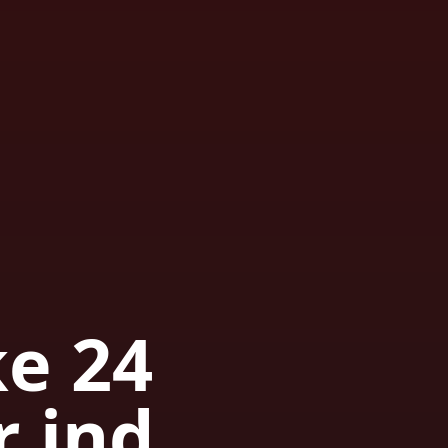
ke 24
r ind