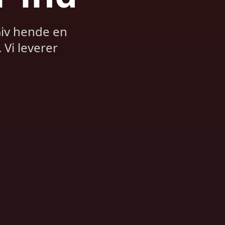
Giv hende en
Vi leverer