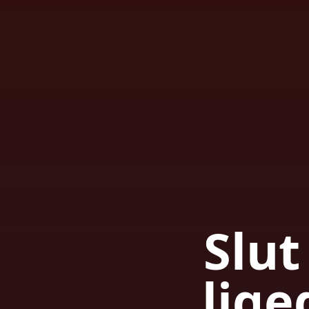
Slut
lige